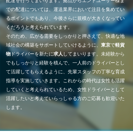
配達を行ってまいります。拠点からエンドユーザー様ま
での配達については、運送業界において注目を集めてい
るポイントでもあり、今後さらに規模が大きくなってい
くだろうと考えられています。
そのため、広がる需要をしっかりと押さえて、快適な地
域社会の構築をサポートしていけるように、
東京
で
軽貨
物
ドライバーを新たに
求人
してまいります。未経験から
でもしっかりと経験を積んで、一人前のドライバーとし
て活躍してもらえるように、先輩スタッフの丁寧な育成
指導を実施していきます。これからの時代は女性も活躍
していくと考えられているため、女性ドライバーとして
活躍したいと考えていらっしゃる方のご応募も歓迎いた
します。